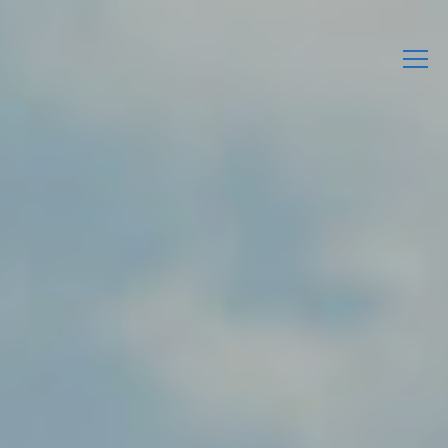
L’Associació
Activitats
Agenda
Enllaços d’interès
Publicacions Pròpies
Contacta