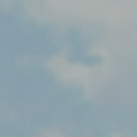
L’Associació
Activitats
Agenda
E