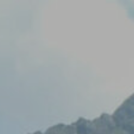
nllaços d’interès
Publicacions Pròpies
Contacta