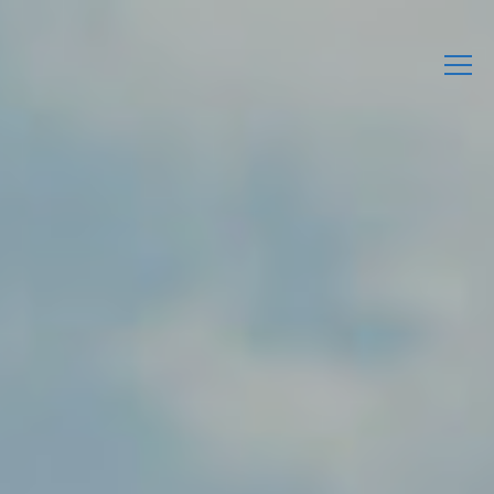
L’Associació
Activitats
Agenda
Enllaços d’interès
Publicacions Pròpies
Contacta