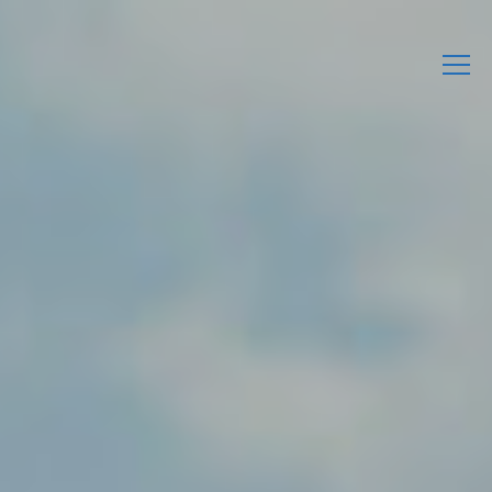
L’Associació
Activitats
Agenda
Enllaços d’interès
Publicacions Pròpies
Contacta