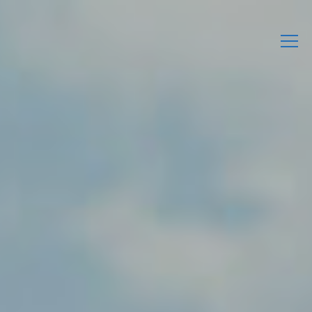
L’Associació
Activitats
Agenda
Enllaços d’interès
Publicacions Pròpies
Contacta