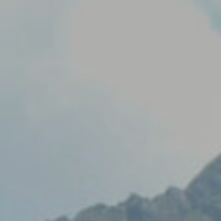
nllaços d’interès
Publicacions Pròpies
Contacta