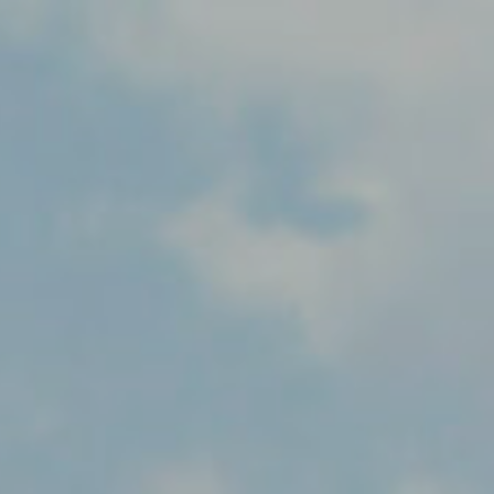
L’Associació
Activitats
Agenda
E