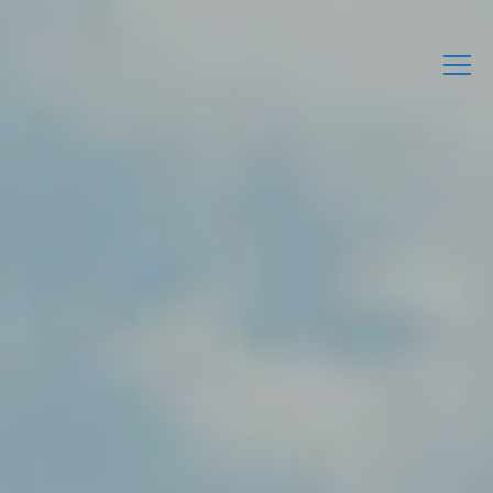
L’Associació
Activitats
Agenda
Enllaços d’interès
Publicacions Pròpies
Contacta