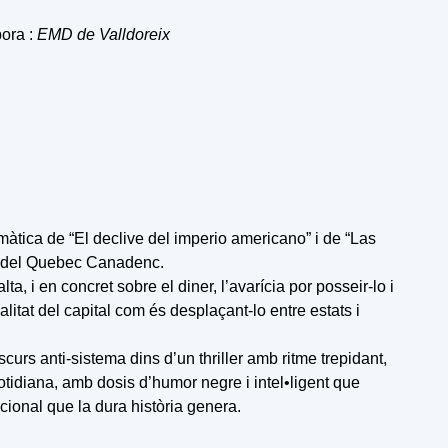
bora :
EMD de Valldoreix
àtica de “El declive del imperio americano” i de “Las
or del Quebec Canadenc.
ta, i en concret sobre el diner, l’avarícia por posseir-lo i
litat del capital com és desplaçant-lo entre estats i
urs anti-sistema dins d’un thriller amb ritme trepidant,
otidiana, amb dosis d’humor negre i intel•ligent que
ional que la dura història genera.