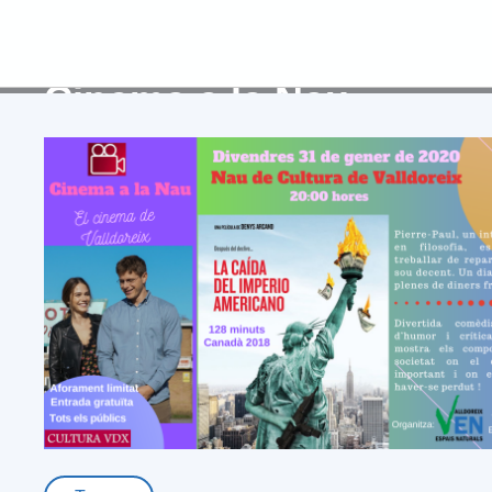
Inici
>
Activitats
>
Culturals
>
Cinema
>
Cinema a la Nau
Cinema a la Nau