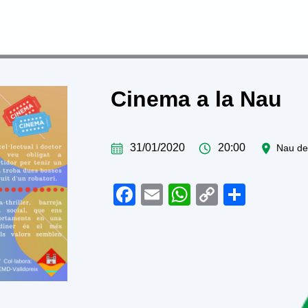
L’Associació
Activitats
Agenda
E
Cinema a la Nau
31/01/2020
20:00
Nau de 
Facebook
Email
WhatsApp
Copy
Share
Link