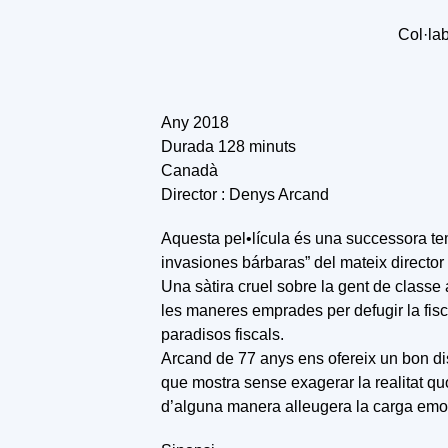
Col·la
Any 2018
Durada 128 minuts
Canadà
Director : Denys Arcand
Aquesta pel•lícula és una successora tem
invasiones bárbaras” del mateix direct
Una sàtira cruel sobre la gent de classe al
les maneres emprades per defugir la fisca
paradisos fiscals.
Arcand de 77 anys ens ofereix un bon disc
que mostra sense exagerar la realitat qu
d’alguna manera alleugera la carga emoc