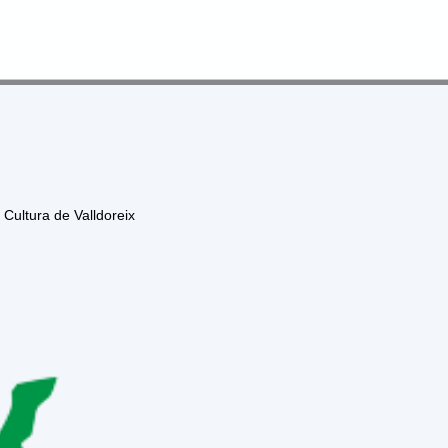
nllaços d’interès
Publicacions Pròpies
Contacta
Cultura de Valldoreix