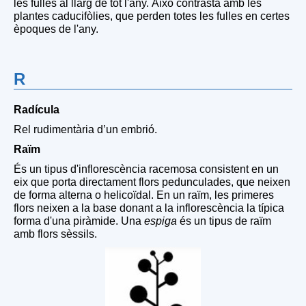
les fulles al llarg de tot l'any. Això contrasta amb les
plantes caducifòlies, que perden totes les fulles en certes
èpoques de l'any.
R
Radícula
Rel rudimentària d’un embrió.
Raïm
És un tipus d'inflorescència racemosa consistent en un
eix que porta directament flors pedunculades, que neixen
de forma alterna o helicoïdal. En un raïm, les primeres
flors neixen a la base donant a la inflorescència la típica
forma d'una piràmide. Una
espiga
és un tipus de raïm
amb flors sèssils.