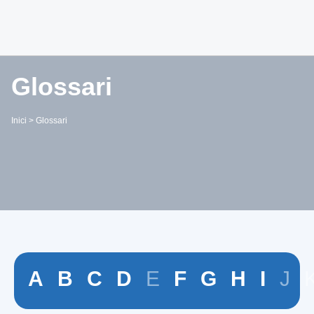
Glossari
Inici
>
Glossari
A
B
C
D
E
F
G
H
I
J