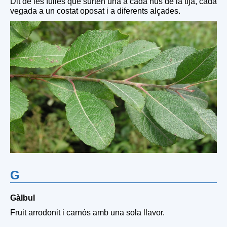
Dit de les fulles que surten una a cada nus de la tija, cada
vegada a un costat oposat i a diferents alçades.
G
Gàlbul
Fruit arrodonit i carnós amb una sola llavor.