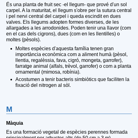
És una planta de fruit sec -el llegum- que prové d'un sol
carpel. A la maturitat, el llegum s'obre per la sutura central
i pel nervi central del carpel i queda escindit en dues
valves. Els llegums adopten formes diverses, de les
allargades a les arrodonides. Poden tenir una llavor (com
en el cas dels cigrons), dues (com en les llentilles) o
moltes (pèsols).
Moltes espècies d'aquesta família tenen gran
importància econòmica com a aliment humà (pèsol,
llentia, regalèssia, fava, cigró, mongeta, garrofer),
farratge animal (alfals, trèvol, garrofer) o com a planta
ornamental (mimosa, robínia).
Acostumen a tenir bacteris simbiòtics que faciliten la
fixació del nitrogen al sòl.
M
Màquia
Es una formació vegetal de espècies perennes formada
principalment por arbustos alts (de 50 cm a 3 m),