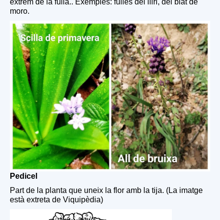
extrem de la fulla.. Exemples: fulles del lliri, del blat de
moro.
Pedicel
Part de la planta que uneix la flor amb la tija. (La imatge
està extreta de Viquipèdia)