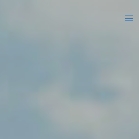
L’Associació
Activitats
Agenda
Enllaços d’interès
Publicacions Pròpies
Contacta