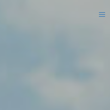
L’Associació
Activitats
Agenda
Enllaços d’interès
Publicacions Pròpies
Contacta