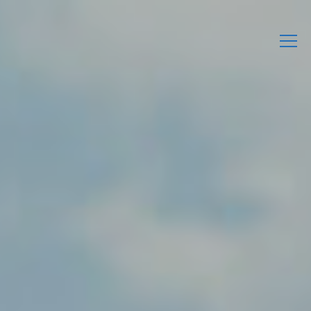
L’Associació
Activitats
Agenda
Enllaços d’interès
Publicacions Pròpies
Contacta