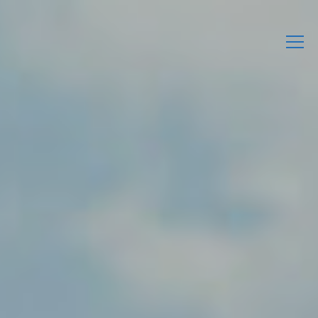
L’Associació
Activitats
Agenda
Enllaços d’interès
Publicacions Pròpies
Contacta