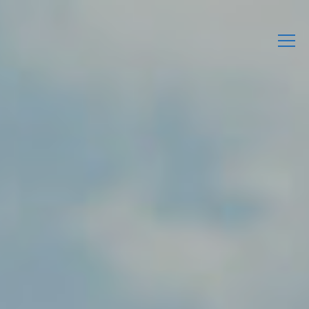
L’Associació
Activitats
Agenda
Enllaços d’interès
Publicacions Pròpies
Contacta