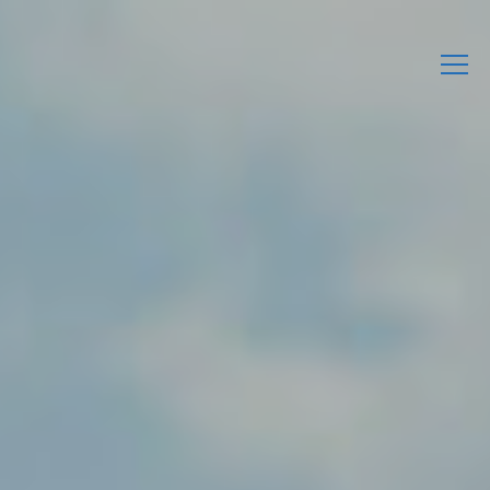
L’Associació
Activitats
Agenda
Enllaços d’interès
Publicacions Pròpies
Contacta