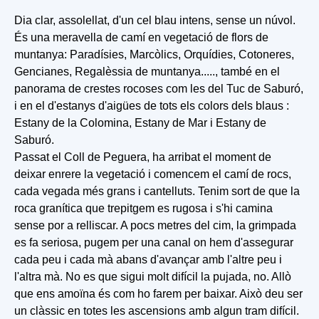
Dia clar, assolellat, d'un cel blau intens, sense un núvol.
És una meravella de camí en vegetació de flors de
muntanya: Paradísies, Marcòlics, Orquídies, Cotoneres,
Gencianes, Regalèssia de muntanya....., també en el
panorama de crestes rocoses com les del Tuc de Saburó,
i en el d'estanys d'aigües de tots els colors dels blaus :
Estany de la Colomina, Estany de Mar i Estany de
Saburó.
Passat el Coll de Peguera, ha arribat el moment de
deixar enrere la vegetació i comencem el camí de rocs,
cada vegada més grans i cantelluts. Tenim sort de que la
roca granítica que trepitgem es rugosa i s'hi camina
sense por a relliscar. A pocs metres del cim, la grimpada
es fa seriosa, pugem per una canal on hem d'assegurar
cada peu i cada mà abans d'avançar amb l'altre peu i
l'altra mà. No es que sigui molt difícil la pujada, no. Allò
que ens amoïna és com ho farem per baixar. Això deu ser
un clàssic en totes les ascensions amb algun tram difícil.