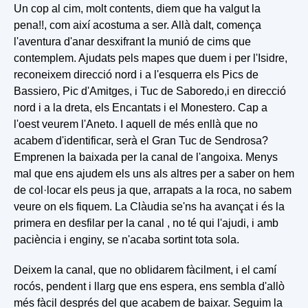
Un cop al cim, molt contents, diem que ha valgut la
pena!!, com així acostuma a ser. Allà dalt, comença
l'aventura d'anar desxifrant la munió de cims que
contemplem. Ajudats pels mapes que duem i per l'Isidre,
reconeixem direcció nord i a l'esquerra els Pics de
Bassiero, Pic d'Amitges, i Tuc de Saboredo,i en direcció
nord i a la dreta, els Encantats i el Monestero. Cap a
l'oest veurem l'Aneto. I aquell de més enllà que no
acabem d'identificar, serà el Gran Tuc de Sendrosa?
Emprenen la baixada per la canal de l'angoixa. Menys
mal que ens ajudem els uns als altres per a saber on hem
de col·locar els peus ja que, arrapats a la roca, no sabem
veure on els fiquem. La Clàudia se'ns ha avançat i és la
primera en desfilar per la canal , no té qui l'ajudi, i amb
paciència i enginy, se n'acaba sortint tota sola.
Deixem la canal, que no oblidarem fàcilment, i el camí
rocós, pendent i llarg que ens espera, ens sembla d'allò
més fàcil després del que acabem de baixar. Seguim la