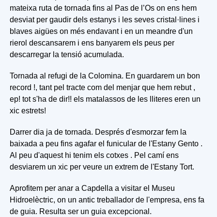
mateixa ruta de tornada fins al Pas de l’Os on ens hem
desviat per gaudir dels estanys i les seves cristal·lines i
blaves aigües on més endavant i en un meandre d'un
rierol descansarem i ens banyarem els peus per
descarregar la tensió acumulada.
Tornada al refugi de la Colomina. En guardarem un bon
record !, tant pel tracte com del menjar que hem rebut ,
ep! tot s'ha de dir!! els matalassos de les lliteres eren un
xic estrets!
Darrer dia ja de tornada. Després d'esmorzar fem la
baixada a peu fins agafar el funicular de l'Estany Gento .
Al peu d'aquest hi tenim els cotxes . Pel camí ens
desviarem un xic per veure un extrem de l'Estany Tort.
Aprofitem per anar a Capdella a visitar el Museu
Hidroelèctric, on un antic treballador de l'empresa, ens fa
de guia. Resulta ser un guia excepcional.