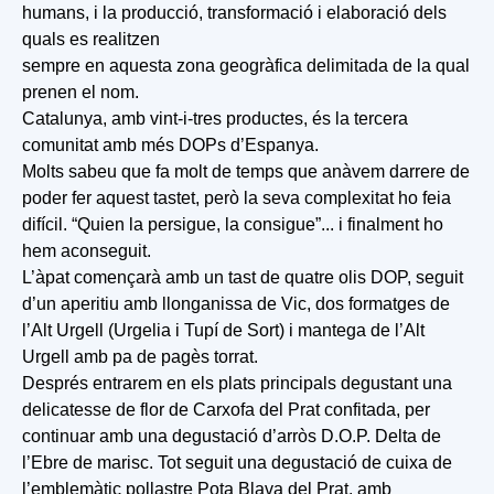
humans, i la producció, transformació i elaboració dels
quals es realitzen
sempre en aquesta zona geogràfica delimitada de la qual
prenen el nom.
Catalunya, amb vint-i-tres productes, és la tercera
comunitat amb més DOPs d’Espanya.
Molts sabeu que fa molt de temps que anàvem darrere de
poder fer aquest tastet, però la seva complexitat ho feia
difícil. “Quien la persigue, la consigue”... i finalment ho
hem aconseguit.
L’àpat començarà amb un tast de quatre olis DOP, seguit
d’un aperitiu amb llonganissa de Vic, dos formatges de
l’Alt Urgell (Urgelia i Tupí de Sort) i mantega de l’Alt
Urgell amb pa de pagès torrat.
Després entrarem en els plats principals degustant una
delicatesse de flor de Carxofa del Prat confitada, per
continuar amb una degustació d’arròs D.O.P. Delta de
l’Ebre de marisc. Tot seguit una degustació de cuixa de
l’emblemàtic pollastre Pota Blava del Prat, amb