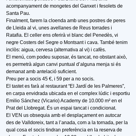
acompanyament de mongetes del Ganxet i fesolets de
Santa Pau.
Finalment, farem la cloenda amb unes postres de peres
de Lleida al vi, unes avellanes de Reus torrades i
Ratafia. El celler ens oferirà vi blanc del Penedès, vi
negre Costers del Segre o Montsant i cava. També tenim
inclòs: aigua, cervesa (alternativa al vi) i cafès.
El menú, com podeu suposar, és tancat, no obstant això,
es permetrà algun canvi puntual d’alguna menja si és
demanat amb antelació suficient.
Preu per a socis 45 €, i 59 per a no socis.
El tastet es farà al restaurant “El Jardí de les Palmeres”,
en carpa envidrada ubicada en el complex lúdic i esportiu
Emilio Sánchez (Vicario) Academy de 10.000 m² en el
Prat del Llobregat. És un espai tancat i condicionat.
El VEN us obsequia amb el desplaçament en autocar
des de Valldoreix, tant a l’anada, com a la tornada, per la
qual cosa el socis tindran preferència en la reserva de