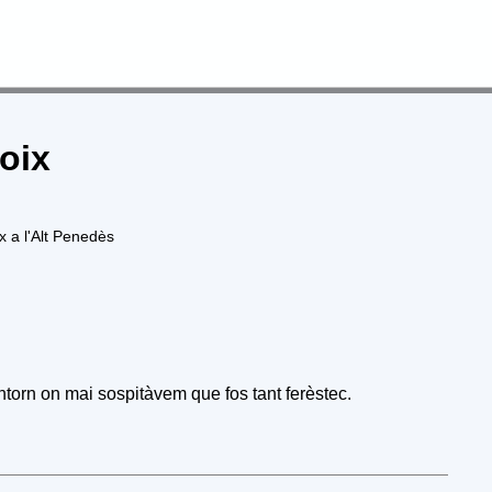
nllaços d’interès
Publicacions Pròpies
Contacta
oix
x a l'Alt Penedès
torn on mai sospitàvem que fos tant ferèstec.