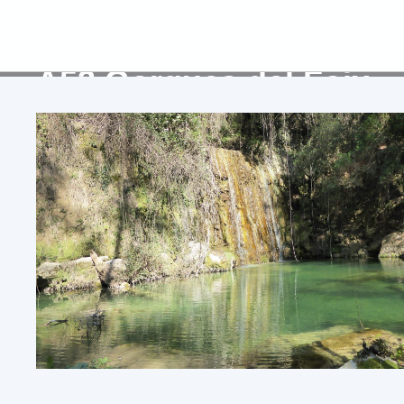
Inici
>
Activitats
>
Excursionisme
>
Senderisme
>
A53 Gorgues del Foix
A53 Gorgues del Foix