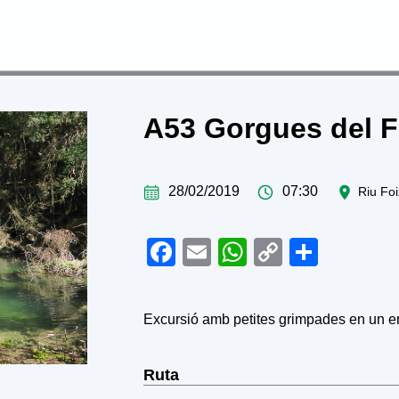
L’Associació
Activitats
Agenda
E
A53 Gorgues del F
28/02/2019
07:30
Riu Foi
Facebook
Email
WhatsApp
Copy
Share
Link
Excursió amb petites grimpades en un en
Ruta