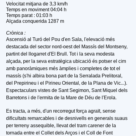
Velocitat mitjana de 3,3 km/h
Temps en moviment 04:04 h
Temps parat : 01:03 h
Alçada conquerida 1287 m
Crònica :
Ascensió al Turó del Pou d'en Sala, l'elevació més
destacada del sector nord-oest del Massís del Montseny,
partint del llogarret d'El Brull. Tot i la seva modesta
alçada, per la seva estratègica ubicació és potser el cim
amb panoràmiques més àmplies i completes de tot el
massís (s'hi albira bona part de la Serralada Prelitoral,
del Prepirineu i el Pirineu Oriental, de la Plana de Vic...).
Espectaculars vistes de Sant Segimon, Sant Miquel dels
Barretons i de l'ermita de la Mare de Déu de l'Erola.
Es tracta, a més, d'un recorregut força agraït, sense
dificultats remarcables i de desnivells en generals suaus
per terreny assequible, llevat del tram carener de la
tornada entre el Collet dels Arços i el Coll de Font