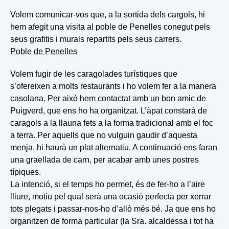
Volem comunicar-vos que, a la sortida dels cargols, hi
hem afegit una visita al poble de Penelles conegut pels
seus grafitis i murals repartits pels seus carrers.
Poble de Penelles
Volem fugir de les caragolades turístiques que
s’ofereixen a molts restaurants i ho volem fer a la manera
casolana. Per això hem contactat amb un bon amic de
Puigverd, que ens ho ha organitzat. L’àpat constarà de
caragols a la llauna fets a la forma tradicional amb el foc
a terra. Per aquells que no vulguin gaudir d’aquesta
menja, hi haurà un plat alternatiu. A continuació ens faran
una graellada de carn, per acabar amb unes postres
típiques.
La intenció, si el temps ho permet, és de fer-ho a l’aire
lliure, motiu pel qual serà una ocasió perfecta per xerrar
tots plegats i passar-nos-ho d’allò més bé. Ja que ens ho
organitzen de forma particular (la Sra. alcaldessa i tot ha